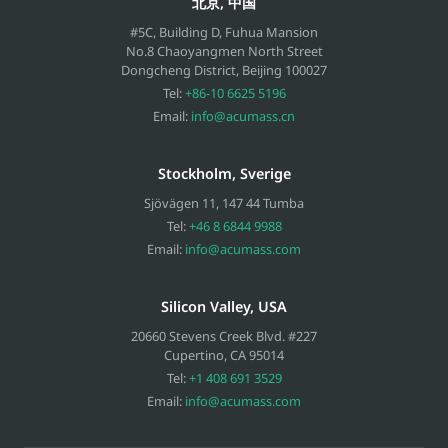
北京, 中国
#5C, Building D, Fuhua Mansion
No.8 Chaoyangmen North Street
Dongcheng District, Beijing
100027
Tel:
+86-10 6625 5196
Email:
info@acumass.cn
Stockholm, Sverige
Sjövägen 11
,
147 44
Tumba
Tel:
+46 8 6844 9988
Email:
info@acumass.com
Silicon Valley, USA
20660 Stevens Creek Blvd. #227
Cupertino
,
CA
95014
Tel:
+1 408 691 3529
Email:
info@acumass.com