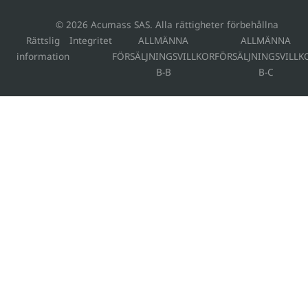
© 2026 Acumass SAS. Alla rättigheter förbehållna
Rättslig
Integritet
ALLMÄNNA
ALLMÄNNA
information
FÖRSÄLJNINGSVILLKOR
FÖRSÄLJNINGSVILLK
B-B
B-C