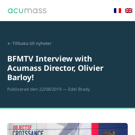
← Tillbaka till nyheter
BFMTV Interview with
Acumass Director, Olivier
Barloy!
Publicerad den 22/08/2019
— Edel Brady