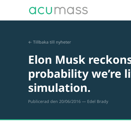
← Tillbaka till nyheter
Elon Musk reckons 
probability we’re l
simulation.
Publicerad den 20/06/2016
— Edel Brady