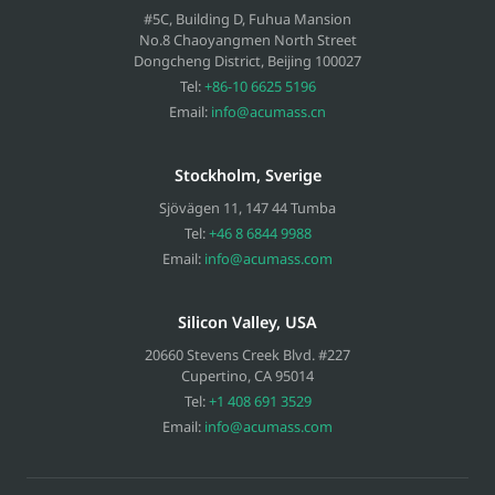
#5C, Building D, Fuhua Mansion
No.8 Chaoyangmen North Street
Dongcheng District, Beijing
100027
Tel:
+86-10 6625 5196
Email:
info@acumass.cn
Stockholm, Sverige
Sjövägen 11
,
147 44
Tumba
Tel:
+46 8 6844 9988
Email:
info@acumass.com
Silicon Valley, USA
20660 Stevens Creek Blvd. #227
Cupertino
,
CA
95014
Tel:
+1 408 691 3529
Email:
info@acumass.com