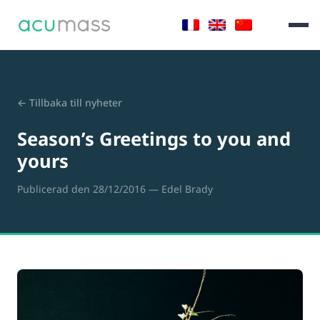
← Tillbaka till nyheter
Season’s Greetings to you and
yours
Publicerad den 28/12/2016
— Edel Brady