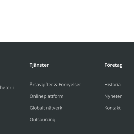
Tjänster
Företag
Årsavgifter & Förnyelser
Historia
heter i
Onlineplattform
Nyheter
Globalt nätverk
Kontakt
Outsourcing