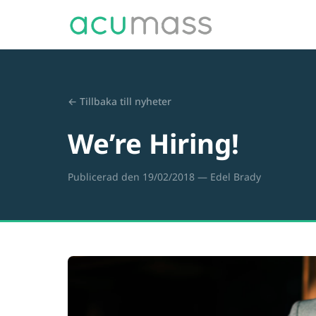
← Tillbaka till nyheter
We’re Hiring!
Publicerad den 19/02/2018
— Edel Brady